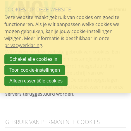
Sla
COOKIES OP DEZE WEBSITE
links
Menu
over
Deze website maakt gebruik van cookies om goed te
functioneren. Als je wilt aanpassen welke cookies we
Spring
Cookieverklaring
mogen gebruiken, kan je jouw cookie-instellingen
naar
wijzigen. Meer informatie is beschikbaar in onze
de
privacyverklaring
inhoud
.
Wij maken op deze website gebruik van cookies. Een
Spring
cookie is een eenvoudig klein bestandje dat met
naar
Schakel alle cookies in
pagina’s van deze website wordt meegestuurd en
het
Toon cookie-instellingen
door uw browser op uw harde schrijf van uw
menu
computer wordt opgeslagen. De daarin opgeslagen
Alleen essentiële cookies
informatie kan bij een volgend bezoek weer naar onze
servers teruggestuurd worden.
GEBRUIK VAN PERMANENTE COOKIES